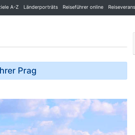
ziele A-Z
Länderporträts
Reiseführer online
Reiseverans
hrer Prag