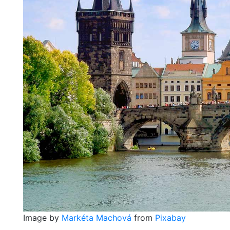
Image by
Markéta Machová
from
Pixabay