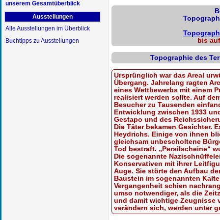
unserem Gesamtüberblick
B
Ausstellungen
Topographi
Alle Ausstellungen im Überblick
Topographi
bis au
Buchtipps zu Ausstellungen
Topographie des Ter
Ursprünglich war das Areal urw
Übergang. Jahrelang ragten Arc
eines Wettbewerbs mit einem Pr
realisiert werden sollte. Auf d
Besucher zu Tausenden einfand
Entwicklung zwischen 1933 und
Gestapo und des Reichssicher
Die Täter bekamen Gesichter. E
Heydrichs. Einige von ihnen bli
gleichsam unbescholtene Bürge
Tod bestraft. „Persilscheine“ 
Die sogenannte Nazischnüffele
Konservativen mit ihrer Leitfi
Auge. Sie störte den Aufbau de
Baustein im sogenannten Kalten
Vergangenheit schien nachrangi
umso notwendiger, als die Zei
und damit wichtige Zeugnisse 
verändern sich, werden unter 