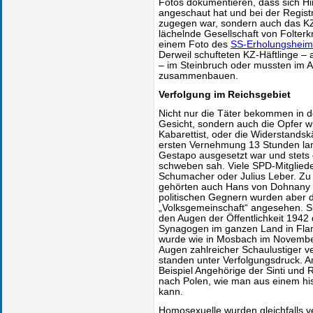
Fotos dokumentieren, dass sich H
angeschaut hat und bei der Regist
zugegen war, sondern auch das KZ
lächelnde Gesellschaft von Folterk
einem Foto des
SS-Erholungsheim
Derweil schufteten KZ-Häftlinge –
– im Steinbruch oder mussten im 
zusammenbauen.
Verfolgung im Reichsgebiet
Nicht nur die Täter bekommen in d
Gesicht, sondern auch die Opfer w
Kabarettist, oder die Widerstands
ersten Vernehmung 13 Stunden lan
Gestapo ausgesetzt war und stets 
schweben sah. Viele SPD-Mitglieder 
Schumacher oder Julius Leber. Zu 
gehörten auch Hans von Dohnany 
politischen Gegnern wurden aber d
„Volksgemeinschaft“ angesehen. S
den Augen der Öffentlichkeit 1942 
Synagogen im ganzen Land in Fla
wurde wie in Mosbach im Novembe
Augen zahlreicher Schaulustiger v
standen unter Verfolgungsdruck. 
Beispiel Angehörige der Sinti un
nach Polen, wie man aus einem hi
kann.
Homosexuelle wurden gleichfalls ve