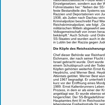
nationalsozialistische Polizei leitet
Einzelgesetzen, sondern aus der Wi
Führerstaates her.“ Neben der SS 
feste Bestandteile des Systems wa
Razzien und Deportationen von Jud
1938, als Juden nach Dachau versc
Kriminalpolizei beschreibt Paul Wer
Reichskriminalpolizei, wie folgt: „
militärischen Mitteln abgewehrt wer
Volksgemeinschaft von innen herau s
bekämpft.“ Auch Schutz- und Ordn
SS-Staates und wurden auch in den
in Lublin bei der Razzia gegen Jud
Die Köpfe des Reichssicherun
Chef dieser Behörde war Reinhard 
Eichmann, der nach seiner Flucht 
Israel gebracht wurde. Dort wurde
einem Schuldspruch und der Todes
Köpfen gehörten weiterhin Ernst K
Heydrichs, und Werner Best. Hey
Attentats getötet. Werner Best wu
und 1967 begnadigt. Er unterhielt
kurz vor der Eröffnung eines Mor
1989. Ernst Kaltenbrunners Lebe
Prozess, in dem er als einer der 
angeklagt war. Er wurde ebenso w
hingerichtet. Der SS-Brigadeführer
Hauptamtes Amt III im Reichssiche
lebenslange Freiheitsstrafe für se