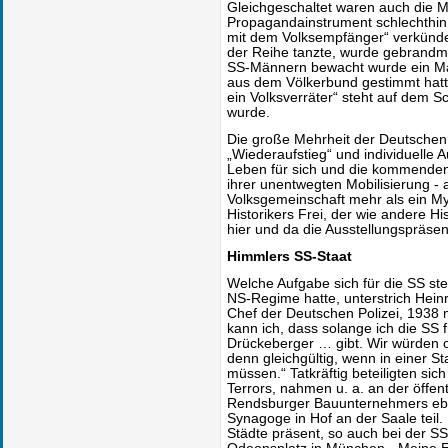
Gleichgeschaltet waren auch die 
Propagandainstrument schlechthin
mit dem Volksempfänger“ verkünde
der Reihe tanzte, wurde gebrandma
SS-Männern bewacht wurde ein Man
aus dem Völkerbund gestimmt hatte
ein Volksverräter“ steht auf dem
wurde.
Die große Mehrheit der Deutschen 
„Wiederaufstieg“ und individuelle
Leben für sich und die kommenden
ihrer unentwegten Mobilisierung - 
Volksgemeinschaft mehr als ein My
Historikers Frei, der wie andere H
hier und da die Ausstellungspräsen
Himmlers SS-Staat
Welche Aufgabe sich für die SS ste
NS-Regime hatte, unterstrich Hein
Chef der Deutschen Polizei, 1938 
kann ich, dass solange ich die SS 
Drückeberger … gibt. Wir würden o
denn gleichgültig, wenn in einer S
müssen.“ Tatkräftig beteiligten s
Terrors, nahmen u. a. an der öffe
Rendsburger Bauunternehmers ebe
Synagoge in Hof an der Saale teil.
Städte präsent, so auch bei der S