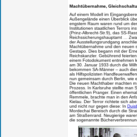
Machtübernahme, Gleichschaltu
Auf einem Modell im Eingangsbere
Außengelände einen Überblick über
engstem Raum waren rund um den
Institutionen staatlichen Terrors in
(Prinz-Albrecht-Str.9), das SS-Ra
Reichssicherungshauptamt … Zwan
der Ausstellungsrundgang anschl
Machtübernahme und den neuen sta
Gestapo. Dies begann mit der Erne
Reichskanzler. Gebührend feierten
einem Fotodokument entnehmen kan
am 30. Januar 1933 durch die Wilh
bekommen SA-Männer – auch dies 
als Hilfspolizisten Handfeuerwaffen
nun gemeinsam durch Berlin, wie 
Die neuen Machthaber machten mi
Prozess. In Karlsruhe stellte man
öffentlichen Pranger. Einen ehema
Remmele, brachte man in den Anf
Kielau. Der Terror richtete sich a
und nicht nur gegen diese: In
Duis
Mordechai Bereisch durch die Stra
am Straßenrand. Neugierige ware
die sogenannte Bücherverbrennun