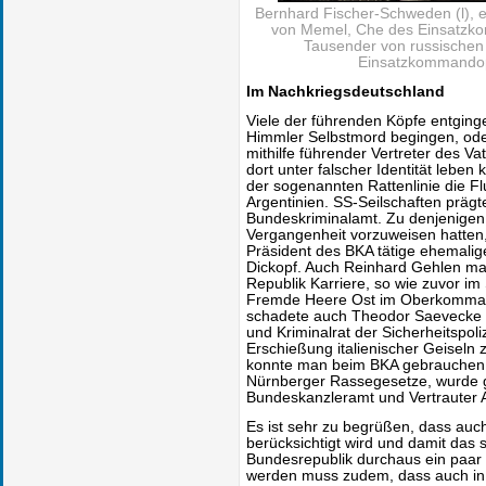
Bernhard Fischer-Schweden (l), e
von Memel, Che des Einsatzko
Tausender von russischen 
Einsatzkommandop
Im Nachkriegsdeutschland
Viele der führenden Köpfe entgingen
Himmler Selbstmord begingen, od
mithilfe führender Vertreter des V
dort unter falscher Identität lebe
der sogenannten Rattenlinie die F
Argentinien. SS-Seilschaften prägt
Bundeskriminalamt. Zu denjenigen,
Vergangenheit vorzuweisen hatten,
Präsident des BKA tätige ehemali
Dickopf. Auch Reinhard Gehlen ma
Republik Karriere, so wie zuvor im 
Fremde Heere Ost im Oberkomman
schadete auch Theodor Saevecke n
und Kriminalrat der Sicherheitspoli
Erschießung italienischer Geiseln 
konnte man beim BKA gebrauchen.
Nürnberger Rassegesetze, wurde g
Bundeskanzleramt und Vertrauter 
Es ist sehr zu begrüßen, dass auch
berücksichtigt wird und damit das 
Bundesrepublik durchaus ein paar
werden muss zudem, dass auch in