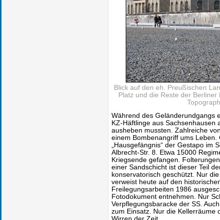
Blick auf den eh. Preußischen L
Platz und die Reste der Berlin
Topographi
Während des Geländerundgangs er
KZ-Häftlinge aus Sachsenhausen 
ausheben mussten. Zahlreiche von
einem Bombenangriff ums Leben. 
„Hausgefängnis“ der Gestapo im 
Albrecht-Str. 8. Etwa 15000 Regim
Kriegsende gefangen. Folterungen
einer Sandschicht ist dieser Teil 
konservatorisch geschützt. Nur di
verweist heute auf den historischen
Freilegungsarbeiten 1986 ausgesc
Fotodokument entnehmen. Nur Schr
Verpflegungsbaracke der SS. Auch
zum Einsatz. Nur die Kellerräume 
Wirren der Zeit.