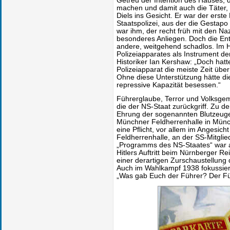
Getreu der Intention des Hauses, d
machen und damit auch die Täter,
Diels ins Gesicht. Er war der erst
Staatspolizei, aus der die Gestap
war ihm, der recht früh mit den Naz
besonderes Anliegen. Doch die Entn
andere, weitgehend schadlos. Im H
Polizeiapparates als Instrument d
Historiker Ian Kershaw: „Doch hatte
Polizeiapparat die meiste Zeit über
Ohne diese Unterstützung hätte die 
repressive Kapazität besessen.“
Führerglaube, Terror und Volksgem
die der NS-Staat zurückgriff. Zu d
Ehrung der sogenannten Blutzeug
Münchner Feldherrenhalle in Münc
eine Pflicht, vor allem im Angesic
Feldherrenhalle, an der SS-Mitglie
„Programms des NS-Staates“ war a
Hitlers Auftritt beim Nürnberger Rei
einer derartigen Zurschaustellung
Auch im Wahlkampf 1938 fokussiert
„Was gab Euch der Führer? Der Füh