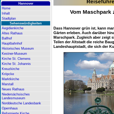
Reiseführ
Hannover
Home
Vom Maschpark 
Inhalt
Stadtplan
Sehenswürdigkeiten
Dass Hannover grün ist, kann man
Aegidienkirche
Gärten erleben. Auch darüber hin
Altes Rathaus
Marschpark. Zugleich aber zeigt 
Ballhof
Teilen der Altstadt die reiche Ba
Hauptbahnhof
Landeshauptstadt, die sich der Ku
Historisches Museum
Kestner-Museum
Kirche St. Clemens
Kirche St. Johannis
Kreuzkirche
Kröpcke
Marktkirche
Marstall
Neues Rathaus
Niedersächsisches
Landesmuseum
Norddeutsche Landesbank
Opernhaus
Reformierte Kirche