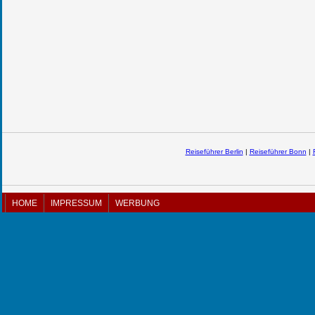
Reiseführer Berlin
|
Reiseführer Bonn
|
HOME
IMPRESSUM
WERBUNG