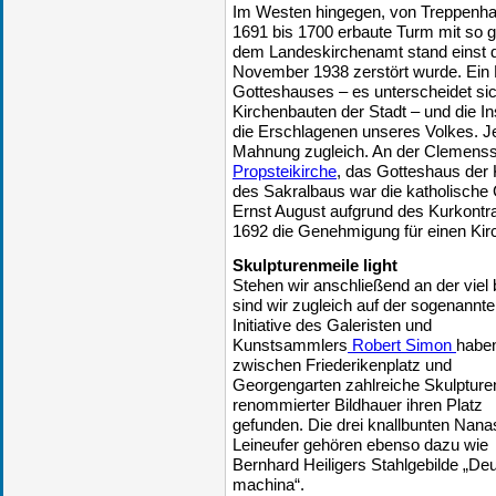
Im Westen hingegen, von Treppenhau
1691 bis 1700 erbaute Turm mit so 
dem Landeskirchenamt stand einst 
November 1938 zerstört wurde. Ei
Gotteshauses – es unterscheidet sic
Kirchenbauten der Stadt – und die Ins
die Erschlagenen unseres Volkes. Je
Mahnung zugleich. An der Clemensst
Propsteikirche
, das Gotteshaus der 
des Sakralbaus war die katholische
Ernst August aufgrund des Kurkontra
1692 die Genehmigung für einen Kirc
Skulpturenmeile light
Stehen wir anschließend an der viel 
sind wir zugleich auf der sogenannt
Initiative des Galeristen und
Kunstsammlers
Robert Simon
habe
zwischen Friederikenplatz und
Georgengarten zahlreiche Skulpture
renommierter Bildhauer ihren Platz
gefunden. Die drei knallbunten Nan
Leineufer gehören ebenso dazu wie
Bernhard Heiligers Stahlgebilde „De
machina“.