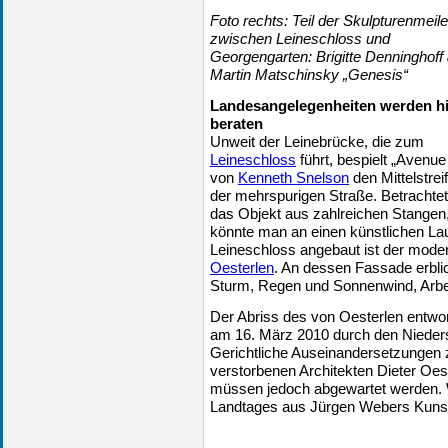
Foto rechts: Teil der Skulpturenmeile
zwischen Leineschloss und
Georgengarten: Brigitte Denninghoff
Martin Matschinsky „Genesis“
Landesangelegenheiten werden hi
beraten
Unweit der Leinebrücke, die zum
Leineschloss
führt, bespielt „Avenue
von
Kenneth Snelson
den Mittelstrei
der mehrspurigen Straße. Betrachte
das Objekt aus zahlreichen Stangen
könnte man an einen künstlichen L
Leineschloss angebaut ist der mod
Oesterlen
. An dessen Fassade erbli
Sturm, Regen und Sonnenwind, Arbe
Der Abriss des von Oesterlen entw
am 16. März 2010 durch den Nieder
Gerichtliche Auseinandersetzungen
verstorbenen Architekten Dieter Oe
müssen jedoch abgewartet werden.
Landtages aus Jürgen Webers Kunst 