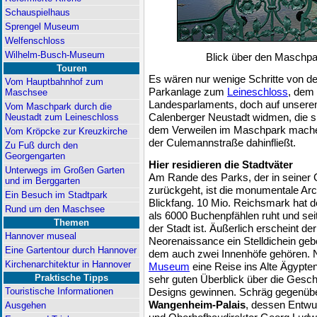
Schauspielhaus
Sprengel Museum
Welfenschloss
Wilhelm-Busch-Museum
Blick über den Maschpa
Touren
Es wären nur wenige Schritte von de
Vom Hauptbahnhof zum
Parkanlage zum
Leineschloss
, dem
Maschsee
Landesparlaments, doch auf unsere
Vom Maschpark durch die
Calenberger Neustadt widmen, die si
Neustadt zum Leineschloss
dem Verweilen im Maschpark machen 
Vom Kröpcke zur Kreuzkirche
der Culemannstraße dahinfließt.
Zu Fuß durch den
Georgengarten
Hier residieren die Stadtväter
Unterwegs im Großen Garten
Am Rande des Parks, der in seiner 
und im Berggarten
zurückgeht, ist die monumentale Arc
Ein Besuch im Stadtpark
Blickfang. 10 Mio. Reichsmark hat d
Rund um den Maschsee
als 6000 Buchenpfählen ruht und sei
Themen
der Stadt ist. Äußerlich erscheint d
Hannover museal
Neorenaissance ein Stelldichein geb
Eine Gartentour durch Hannover
dem auch zwei Innenhöfe gehören.
Kirchenarchitektur in Hannover
Museum
eine Reise ins Alte Ägypt
Praktische Tipps
sehr guten Überblick über die Gesc
Designs gewinnen. Schräg gegenüb
Touristische Informationen
Wangenheim-Palais
, dessen Entw
Ausgehen