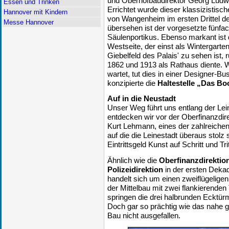
und Oberhofbaudirektor Georg Ludwi
Essen und Trinken
Errichtet wurde dieser klassizistis
Hannover mit Kindern
von Wangenheim im ersten Drittel de
Messe Hannover
übersehen ist der vorgesetzte fünfa
Säulenportikus. Ebenso markant ist 
Westseite, der einst als Wintergart
Giebelfeld des Palais' zu sehen ist, 
1862 und 1913 als Rathaus diente. 
wartet, tut dies in einer Designer-Bus
konzipierte die
Haltestelle „Das Bo
Auf in die Neustadt
Unser Weg führt uns entlang der Lei
entdecken wir vor der Oberfinanzdir
Kurt Lehmann, eines der zahlreiche
auf die die Leinestadt überaus stol
Eintrittsgeld Kunst auf Schritt und T
Ähnlich wie die
Oberfinanzdirektio
Polizeidirektion
in der ersten Deka
handelt sich um einen zweiflügeligen
der Mittelbau mit zwei flankierende
springen die drei halbrunden Ecktür
Doch gar so prächtig wie das nahe ge
Bau nicht ausgefallen.