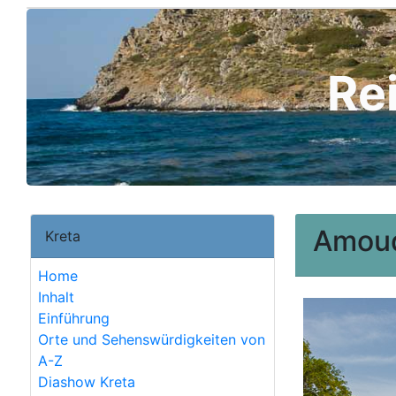
Re
Amou
Kreta
Home
Inhalt
Einführung
Orte und Sehenswürdigkeiten von
A-Z
Diashow Kreta