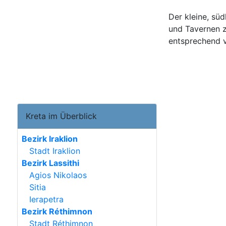
Der kleine, süd
und Tavernen z
entsprechend v
Kreta im Überblick
Bezirk Iraklion
Stadt Iraklion
Bezirk Lassithi
Agios Nikolaos
Sitia
Ierapetra
Bezirk Réthimnon
Stadt Réthimnon