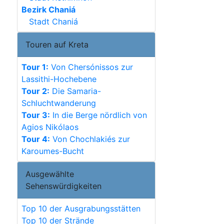
Bezirk Chaniá
Stadt Chaniá
Touren auf Kreta
Tour 1:
Von Chersónissos zur
Lassithi-Hochebene
Tour 2:
Die Samaria-
Schluchtwanderung
Tour 3:
In die Berge nördlich von
Agios Nikólaos
Tour 4:
Von Chochlakiés zur
Karoumes-Bucht
Ausgewählte
Sehenswürdigkeiten
Top 10 der Ausgrabungsstätten
Top 10 der Strände