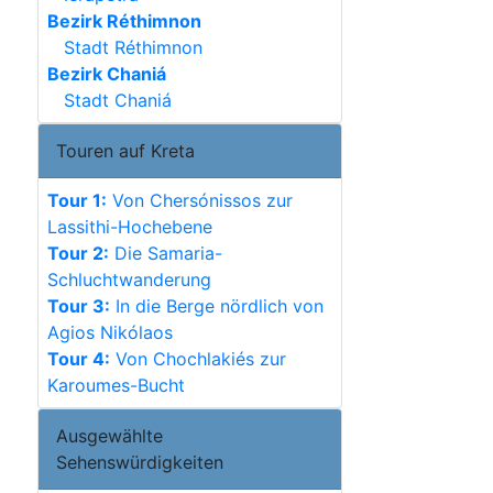
Bezirk Réthimnon
Stadt Réthimnon
Bezirk Chaniá
Stadt Chaniá
Touren auf Kreta
Tour 1:
Von Chersónissos zur
Lassithi-Hochebene
Tour 2:
Die Samaria-
Schluchtwanderung
Tour 3:
In die Berge nördlich von
Agios Nikólaos
Tour 4:
Von Chochlakiés zur
Karoumes-Bucht
Ausgewählte
Sehenswürdigkeiten