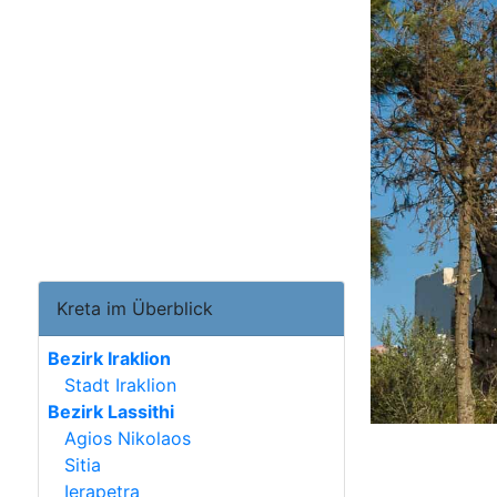
Kreta im Überblick
Bezirk Iraklion
Stadt Iraklion
Bezirk Lassithi
Agios Nikolaos
Sitia
Ierapetra