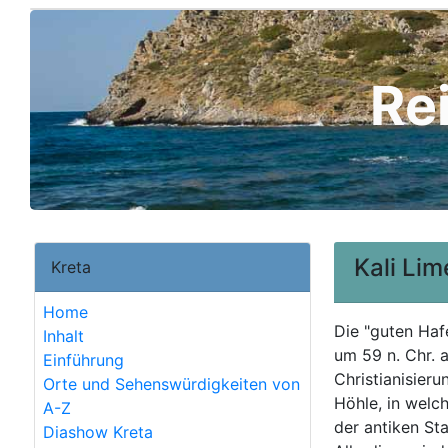
Re
Kali Li
Kreta
Home
Die "guten Hafe
Inhalt
um 59 n. Chr. a
Einführung
Christianisieru
Orte und Sehenswürdigkeiten von
Höhle, in welc
A-Z
der antiken St
Diashow Kreta