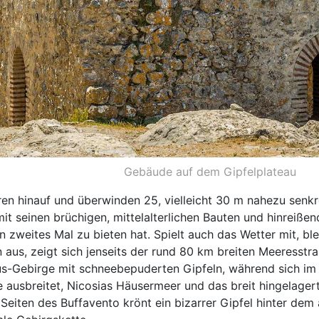
Gebäude auf dem Gipfelplateau
ren hinauf und überwinden 25, vielleicht 30 m nahezu senkr
it seinen brüchigen, mittelalterlichen Bauten und hinreißend
in zweites Mal zu bieten hat. Spielt auch das Wetter mit, b
 aus, zeigt sich jenseits der rund 80 km breiten Meeresstr
us-Gebirge mit schneebepuderten Gipfeln, während sich i
ausbreitet, Nicosias Häusermeer und das breit hingelage
Seiten des Buffavento krönt ein bizarrer Gipfel hinter dem