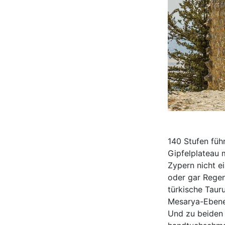
140 Stufen füh
Gipfelplateau m
Zypern nicht e
oder gar Regen
türkische Taur
Mesarya-Ebene 
Und zu beiden 