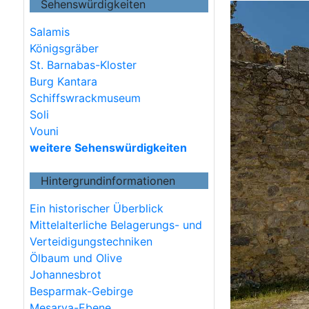
Sehenswürdigkeiten
Salamis
Königsgräber
St. Barnabas-Kloster
Burg Kantara
Schiffswrackmuseum
Soli
Vouni
weitere Sehenswürdigkeiten
Hintergrundinformationen
Ein historischer Überblick
Mittelalterliche Belagerungs- und
Verteidigungstechniken
Ölbaum und Olive
Johannesbrot
Besparmak-Gebirge
Mesarya-Ebene