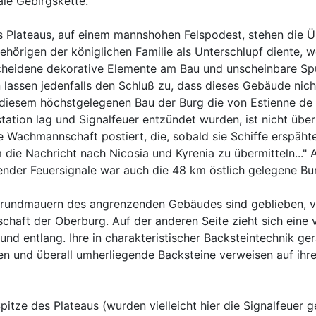
le Gebirgskette.
 Plateaus, auf einem mannshohen Felspodest, stehen die Ü
ehörigen der königlichen Familie als Unterschlupf diente, 
cheidene dekorative Elemente am Bau und unscheinbare Sp
lassen jedenfalls den Schluß zu, dass dieses Gebäude nicht
 diesem höchstgelegenen Bau der Burg die von Estienne de
ation lag und Signalfeuer entzündet wurden, ist nicht über
e Wachmannschaft postiert, die, sobald sie Schiffe erspähte
 die Nachricht nach Nicosia und Kyrenia zu übermitteln..."
hender Feuersignale war auch die 48 km östlich gelegene Bur
rundmauern des angrenzenden Gebäudes sind geblieben, ver
haft der Oberburg. Auf der anderen Seite zieht sich eine 
nd entlang. Ihre in charakteristischer Backsteintechnik g
en und überall umherliegende Backsteine verweisen auf ihre
pitze des Plateaus (wurden vielleicht hier die Signalfeuer g