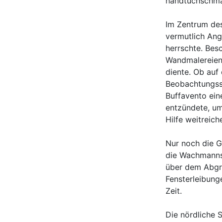
handtuchschma
Im Zentrum des
vermutlich Ang
herrschte. Bes
Wandmalereien 
diente. Ob auf
Beobachtungsst
Buffavento ein
entzündete, um
Hilfe weitreic
Nur noch die G
die Wachmannsc
über dem Abgru
Fensterleibung
Zeit.
Die nördliche S