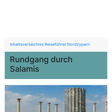
Inhaltsverzeichnis Reiseführer Nordzypern
Rundgang durch
Salamis